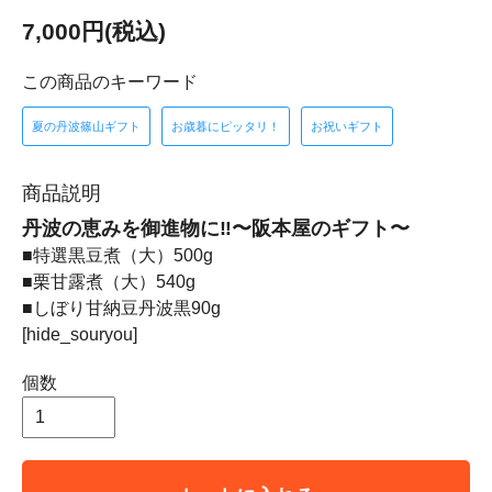
7,000円(税込)
この商品のキーワード
夏の丹波篠山ギフト
お歳暮にピッタリ！
お祝いギフト
商品説明
丹波の恵みを御進物に‼〜阪本屋のギフト〜
■特選黒豆煮（大）500g
■栗甘露煮（大）540g
■しぼり甘納豆丹波黒90g
[hide_souryou]
個数