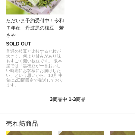
ただいま予約受付中！令和
７年産 丹波黒の枝豆 若
さや
SOLD OUT
普通の枝豆と比較すると粒が
大きく、何より甘みがあり味
もすごく濃い枝豆です。 阪本
屋では「黒枝豆が一番おいし
い時期にお客様にお届けした
い」という思いから、10月 中
旬に2日間限定で発送しており
ます。
3
1
3
商品中
-
商品
売れ筋商品