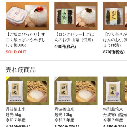
【ご飯にぴったり】す
【ロングセラー】ごは
【ぴり辛さが
ごく酸っぱいうめぼし
んのお供 山蕗（佃煮）
はんのお供 
しそ梅900g
ょうゆ漬）
440円(税込)
SOLD OUT
870円(税込)
売れ筋商品
丹波篠山米
丹波篠山米
特別栽培米
越光 5kg
越光 10kg
丹波篠山越光5
令和７年産
令和７年産
令和７年産
4,350円(税込)
8,700円(税込)
4,650円(税込