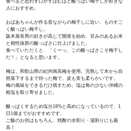
食べると思わず口がすぼむほど酸っぱい梅干しが好きな
人におすすめ。
おばあちゃんが作る昔ながらの梅干しに近い、ものすご
く酸っぱい梅干し。
阪本屋長男の好きが高じて開発を始め、甘みのあるお米
と相性抜群の酸っぱさに仕上げました。
食べていただくと、「くーっ、この酸っぱさこそ梅干し
だ！」となると思います。
梅は、和歌山県の紀州南高梅を使用。完熟して木から自
然落下するまで待った梅で、皮も実も柔らかいです。
梅の風味をできるだけ残すため、塩は角の少ない沖縄の
粗塩を取り寄せました。
酸っぱくするため塩分18%と高めになっているので、1
日1個までがおすすめです。
ご飯のお供はもちろん、焼酎の水割り・湯割りにも最
高！