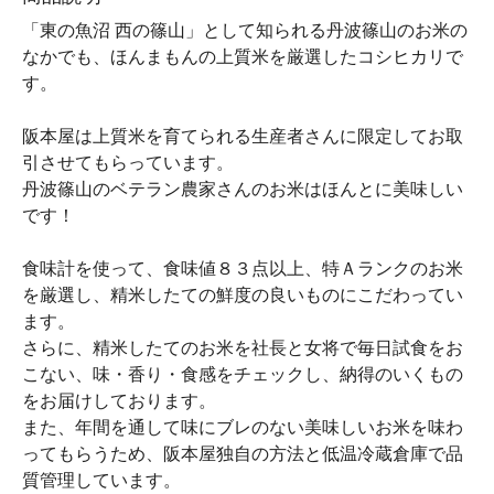
「東の魚沼 西の篠山」として知られる丹波篠山のお米の
なかでも、ほんまもんの上質米を厳選したコシヒカリで
す。
阪本屋は上質米を育てられる生産者さんに限定してお取
引させてもらっています。
丹波篠山のベテラン農家さんのお米はほんとに美味しい
です！
食味計を使って、食味値８３点以上、特Ａランクのお米
を厳選し、精米したての鮮度の良いものにこだわってい
ます。
さらに、精米したてのお米を社長と女将で毎日試食をお
こない、味・香り・食感をチェックし、納得のいくもの
をお届けしております。
また、年間を通して味にブレのない美味しいお米を味わ
ってもらうため、阪本屋独自の方法と低温冷蔵倉庫で品
質管理しています。