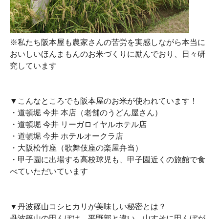
※私たち阪本屋も農家さんの苦労を実感しながら本当に
おいしいほんまもんのお米づくりに励んでおり、日々研
究しています
▼こんなところでも阪本屋のお米が使われています！
・道頓堀 今井 本店（老舗のうどん屋さん）
・道頓堀 今井 リーガロイヤルホテル店
・道頓堀 今井 ホテルオークラ店
・大阪松竹座（歌舞伎座の楽屋弁当）
・甲子園に出場する高校球児も、甲子園近くの旅館で食
べていただいています
▼丹波篠山コシヒカリが美味しい秘密とは？
丹波篠山の田んぼは、平野部と違い、山すそに田んぼが