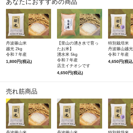
あなたにおすすめの商品
丹波篠山米
【里山の湧き水で育っ
特別栽培米
越光 2kg
たお米】
丹波篠山越光5
令和７年産
湧水米 5kg
令和７年産
令和７年産
1,800円(税込)
4,650円(税込
店主イチオシです
4,650円(税込)
売れ筋商品
丹波篠山米
丹波篠山米
特別栽培米