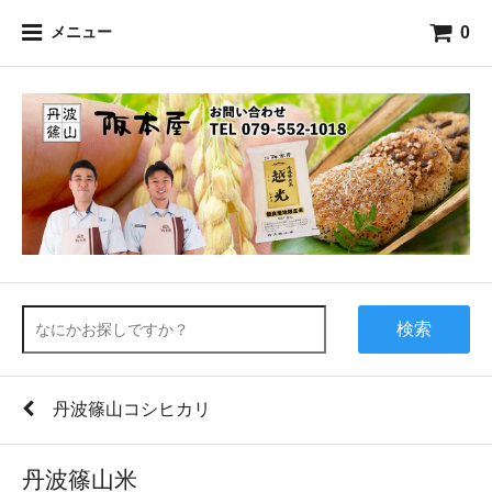
0
メニュー
検索
丹波篠山コシヒカリ
丹波篠山米